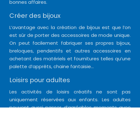
bonnes affaires.
Créer des bijoux
L’avantage avec la création de bijoux est que l’on
est sûr de porter des accessoires de mode unique.
On peut facilement fabriquer ses propres bijoux,
breloques, pendentifs et autres accessoires en
achetant des matériels et fournitures telles qu’une
palette d’apprêts, chaine fantaisie…
Loisirs pour adultes
Les activités de loisirs créatifs ne sont pas
uniquement réservées aux enfants. Les adultes
peuvent aussi passer d’agréables moments avec
les loisirs créatifs. En se servant d’un kit créatif, on
peut commencer cette activité passionnante ou
créer un objet DIY à offrir en cadeau.