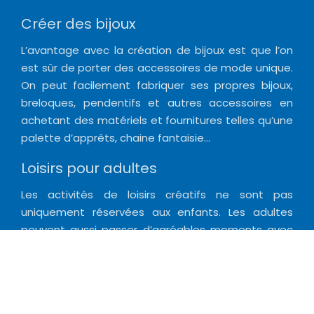
Créer des bijoux
L’avantage avec la création de bijoux est que l’on
est sûr de porter des accessoires de mode unique.
On peut facilement fabriquer ses propres bijoux,
breloques, pendentifs et autres accessoires en
achetant des matériels et fournitures telles qu’une
palette d’apprêts, chaine fantaisie…
Loisirs pour adultes
Les activités de loisirs créatifs ne sont pas
uniquement réservées aux enfants. Les adultes
peuvent aussi passer d’agréables moments avec
les loisirs créatifs. En se servant d’un kit créatif, on
peut commencer cette activité passionnante ou
créer un objet DIY à offrir en cadeau.
Plan du site